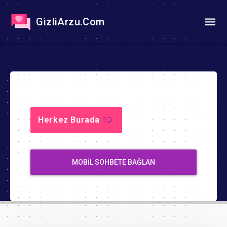
GizliArzu.Com
Herkez Burada
MOBIL SOHBETE BAĞLAN