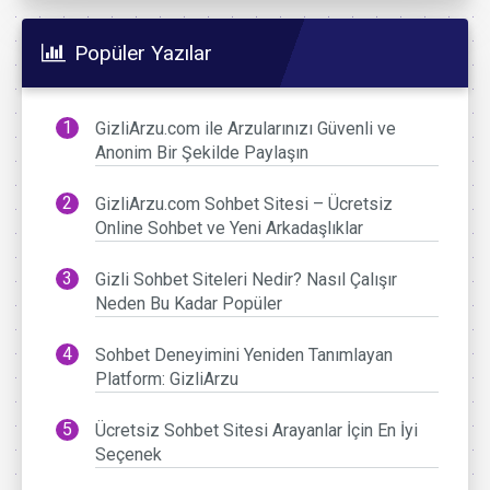
Popüler Yazılar
GizliArzu.com ile Arzularınızı Güvenli ve
Anonim Bir Şekilde Paylaşın
GizliArzu.com Sohbet Sitesi – Ücretsiz
Online Sohbet ve Yeni Arkadaşlıklar
Gizli Sohbet Siteleri Nedir? Nasıl Çalışır
Neden Bu Kadar Popüler
Sohbet Deneyimini Yeniden Tanımlayan
Platform: GizliArzu
Ücretsiz Sohbet Sitesi Arayanlar İçin En İyi
Seçenek