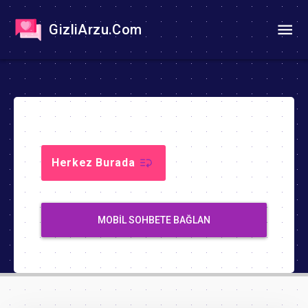
GizliArzu.Com
Herkez Burada
MOBIL SOHBETE BAĞLAN