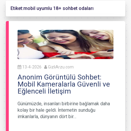
Etiket:
mobil uyumlu 18+ sohbet odaları
13-4-2026
GizliArzu.com
Anonim Görüntülü Sohbet:
Mobil Kameralarla Güvenli ve
Eğlenceli İletişim
Günümüzde, insanları birbirine bağlamak daha
kolay bir hale geldi. İnternetin sunduğu
imkanlarla, dünyanın dört bir…