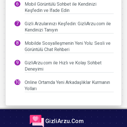
Mobil Görüntülü Sohbet ile Kendinizi
Keşfedin ve İfade Edin
Gizli Arzularınızı Keşfedin: GizliArzu.com ile
Kendinizi Tanıyın
Mobilde Sosyalleşmenin Yeni Yolu: Sesli ve
Görüntülü Chat Rehberi
GizliArzu.com ile Hızlı ve Kolay Sohbet
Deneyimi
Online Ortamda Yeni Arkadaşlıklar Kurmanın
Yolları
GizliArzu.Com