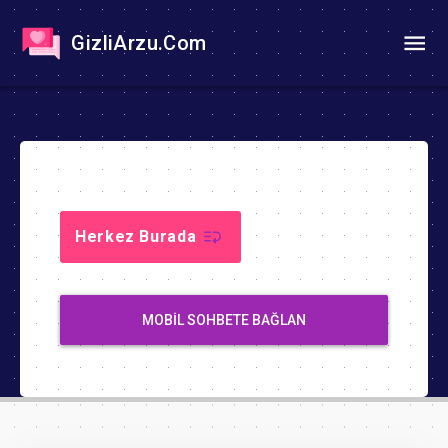
GizliArzu.Com
Herkez Burada
MOBIL SOHBETE BAĞLAN