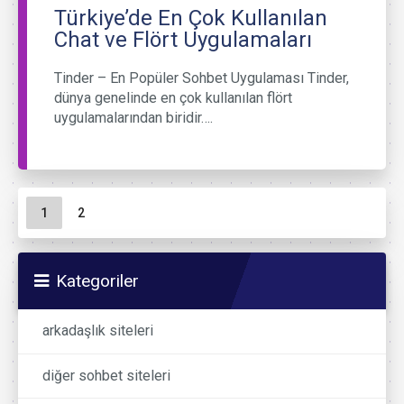
Türkiye’de En Çok Kullanılan
Chat ve Flört Uygulamaları
Tinder – En Popüler Sohbet Uygulaması Tinder,
dünya genelinde en çok kullanılan flört
uygulamalarından biridir….
Sayfa gezinme
Geçerli Sayfa
Sayfa
1
2
Kategoriler
arkadaşlık siteleri
diğer sohbet siteleri