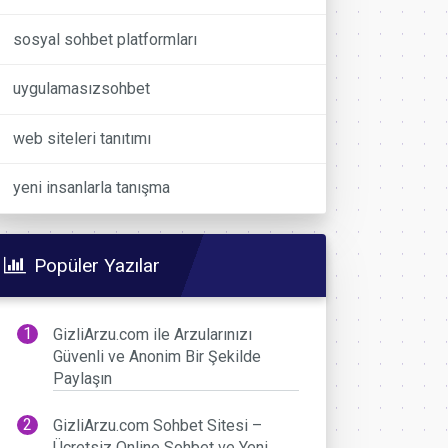
sosyal sohbet platformları
uygulamasızsohbet
web siteleri tanıtımı
yeni insanlarla tanışma
Popüler Yazılar
GizliArzu.com ile Arzularınızı
Güvenli ve Anonim Bir Şekilde
Paylaşın
GizliArzu.com Sohbet Sitesi –
Ücretsiz Online Sohbet ve Yeni