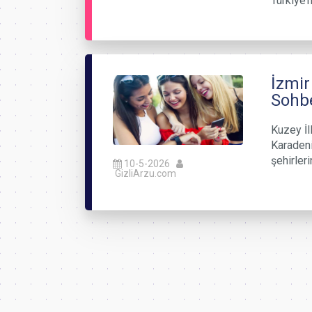
Türkiye’n
İzmir
Sohb
Kuzey İl
Karadeni
şehirler
10-5-2026
GizliArzu.com