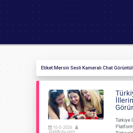
Etiket:
Mersin Sesli Kameralı Chat Görüntü
Türki
İller
Görü
Türkiye 
Platforml
10-5-2026
GizliArzu.com