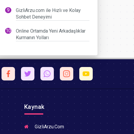
GizliArzu.com ile Hızlı ve Kolay
Sohbet Deneyimi
Online Ortamda Yeni Arkadaşlıklar
Kurmanın Yolları
Kaynak
GizliArzu.Com