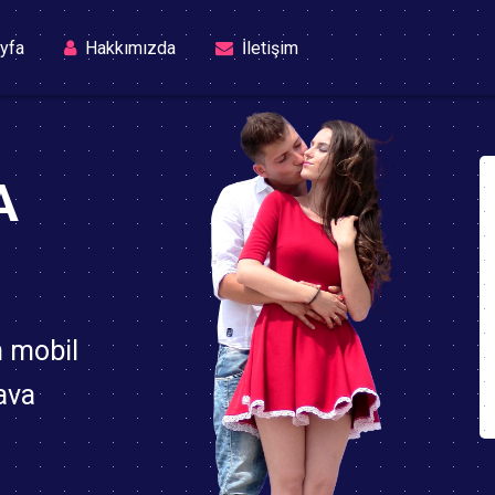
(current)
yfa
Hakkımızda
İletişim
A
n mobil
ava