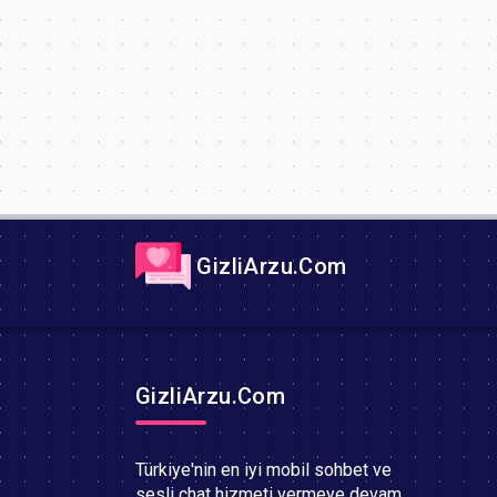
GizliArzu.Com
GizliArzu.Com
Türkiye'nin en iyi mobil sohbet ve
sesli chat hizmeti vermeye devam