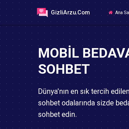
GizliArzu.Com
Ana Sa
MOBIL BEDAV
SOHBET
Dünya'nın en sık tercih edile
sohbet odalarında sizde bed
sohbet edin.