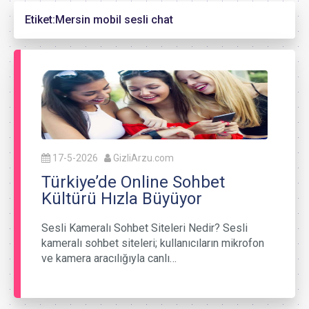
Etiket:
Mersin mobil sesli chat
17-5-2026
GizliArzu.com
Türkiye’de Online Sohbet
Kültürü Hızla Büyüyor
Sesli Kameralı Sohbet Siteleri Nedir? Sesli
kameralı sohbet siteleri; kullanıcıların mikrofon
ve kamera aracılığıyla canlı…