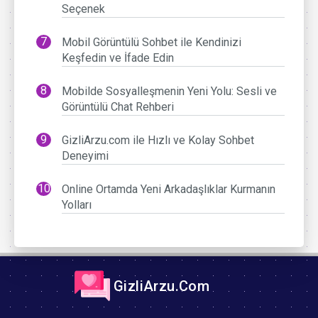
Seçenek
Mobil Görüntülü Sohbet ile Kendinizi
Keşfedin ve İfade Edin
Mobilde Sosyalleşmenin Yeni Yolu: Sesli ve
Görüntülü Chat Rehberi
GizliArzu.com ile Hızlı ve Kolay Sohbet
Deneyimi
Online Ortamda Yeni Arkadaşlıklar Kurmanın
Yolları
GizliArzu.Com