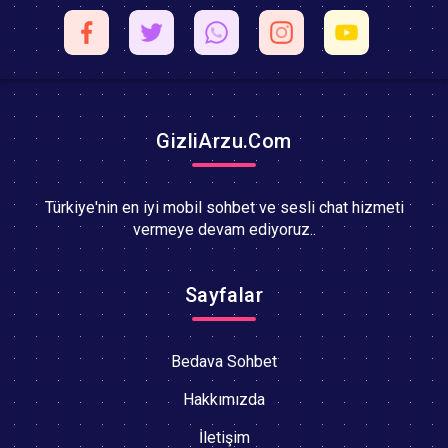
GizliArzu.Com
Türkiye'nin en iyi mobil sohbet ve sesli chat hizmeti
vermeye devam ediyoruz..
Sayfalar
Bedava Sohbet
Hakkımızda
İletişim