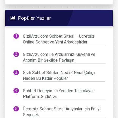
Popüler Yazılar
GizliArzu.com Sohbet Sitesi – Ücretsiz
Online Sohbet ve Yeni Arkadaşlıklar
GizliArzu.com ile Arzularınızı Güvenli ve
Anonim Bir Şekilde Paylaşın
Gizli Sohbet Siteleri Nedir? Nasıl Çalışır
Neden Bu Kadar Popüler
Sohbet Deneyimini Yeniden Tanımlayan
Platform: GizliArzu
Ücretsiz Sohbet Sitesi Arayanlar İçin En İyi
Seçenek