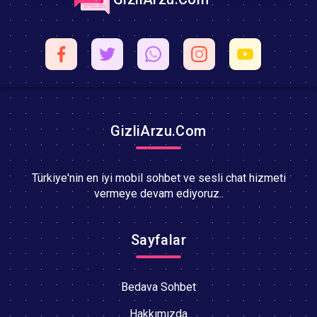
GizliArzu.Com
Türkiye'nin en iyi mobil sohbet ve sesli chat hizmeti
vermeye devam ediyoruz..
Sayfalar
Bedava Sohbet
Hakkımızda