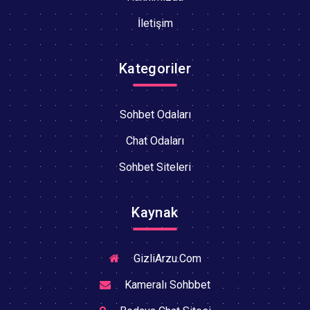
İletişim
Kategoriler
Sohbet Odaları
Chat Odaları
Sohbet Siteleri
Kaynak
GizliArzu.Com
Kameralı Sohbbet