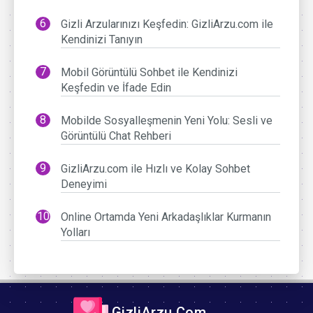
Gizli Arzularınızı Keşfedin: GizliArzu.com ile
Kendinizi Tanıyın
Mobil Görüntülü Sohbet ile Kendinizi
Keşfedin ve İfade Edin
Mobilde Sosyalleşmenin Yeni Yolu: Sesli ve
Görüntülü Chat Rehberi
GizliArzu.com ile Hızlı ve Kolay Sohbet
Deneyimi
Online Ortamda Yeni Arkadaşlıklar Kurmanın
Yolları
GizliArzu.Com