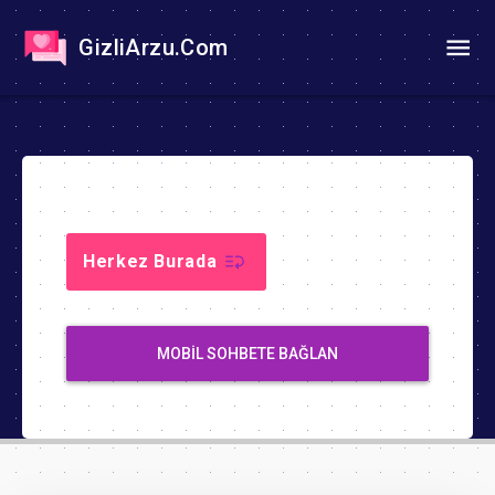
GizliArzu.Com
Herkez Burada
MOBIL SOHBETE BAĞLAN