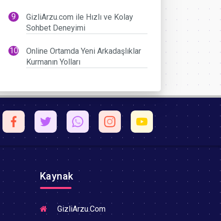
GizliArzu.com ile Hızlı ve Kolay
Sohbet Deneyimi
Online Ortamda Yeni Arkadaşlıklar
Kurmanın Yolları
Kaynak
GizliArzu.Com