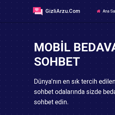
GizliArzu.Com
Ana Sa
MOBIL BEDAV
SOHBET
Dünya'nın en sık tercih edile
sohbet odalarında sizde bed
sohbet edin.