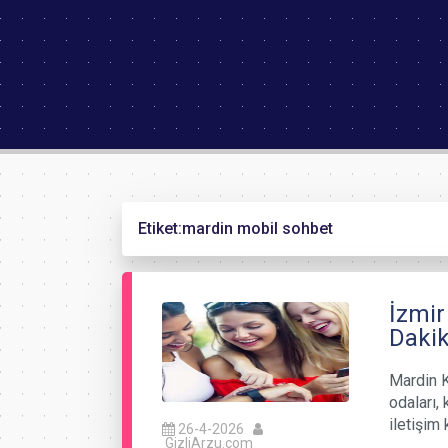
Etiket:
mardin mobil sohbet
İzmir
Dakik
Mardin K
odaları, 
iletişim
26-4-2026
GizliArzu.com