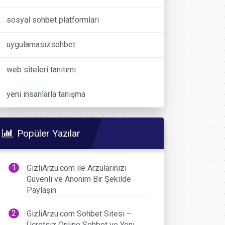
sosyal sohbet platformları
uygulamasızsohbet
web siteleri tanıtımı
yeni insanlarla tanışma
Popüler Yazılar
GizliArzu.com ile Arzularınızı
Güvenli ve Anonim Bir Şekilde
Paylaşın
GizliArzu.com Sohbet Sitesi –
Ücretsiz Online Sohbet ve Yeni