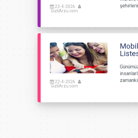
şehirler
23-4-2026
GizliArzu.com
Mobil
Liste
Günümüzd
insanlar
zamanki
22-4-2026
GizliArzu.com