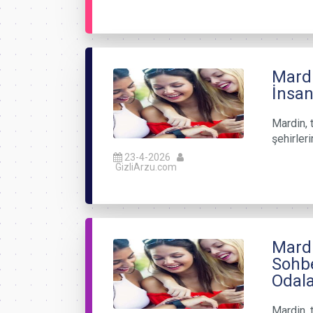
Mardi
İnsan
Mardin, 
şehirler
23-4-2026
GizliArzu.com
Mardi
Sohbe
Odala
Mardin, 