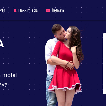
(current)
yfa
Hakkımızda
İletişim
A
n mobil
ava