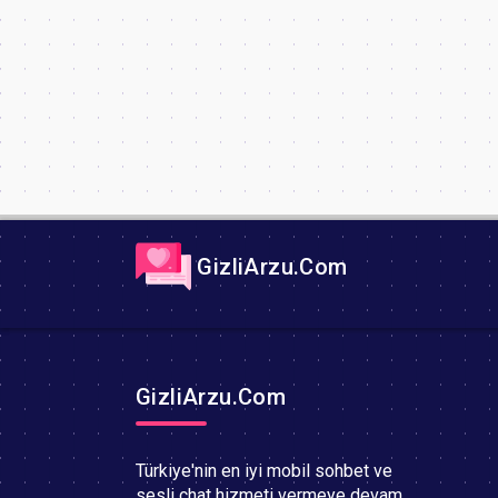
GizliArzu.Com
GizliArzu.Com
Türkiye'nin en iyi mobil sohbet ve
sesli chat hizmeti vermeye devam