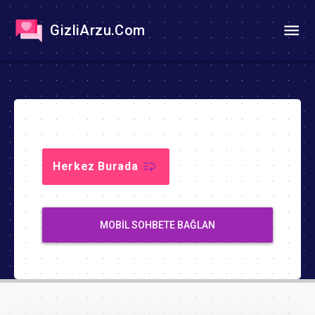
GizliArzu.Com
Herkez Burada
MOBIL SOHBETE BAĞLAN