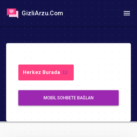
GizliArzu.Com
Herkez Burada
MOBIL SOHBETE BAĞLAN