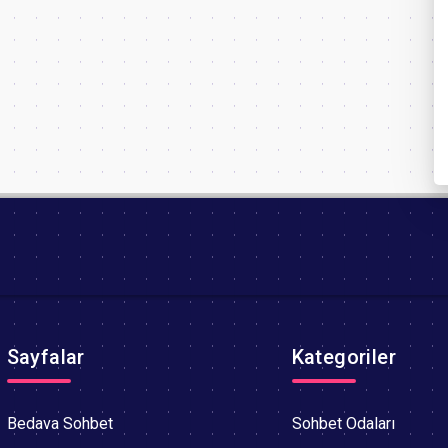
Sayfalar
Kategoriler
Bedava Sohbet
Sohbet Odaları