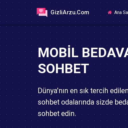
GizliArzu.Com
Ana Sa
MOBIL BEDAV
SOHBET
Dünya'nın en sık tercih edile
sohbet odalarında sizde bed
sohbet edin.