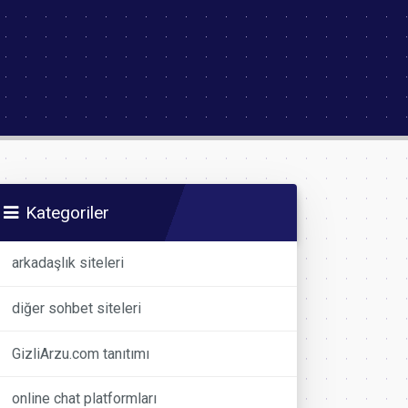
Kategoriler
arkadaşlık siteleri
diğer sohbet siteleri
GizliArzu.com tanıtımı
online chat platformları