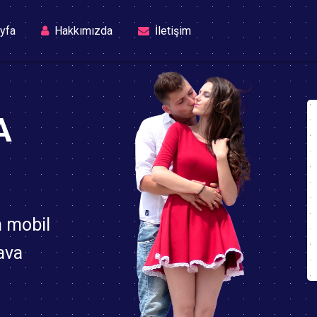
(current)
yfa
Hakkımızda
İletişim
A
n mobil
ava