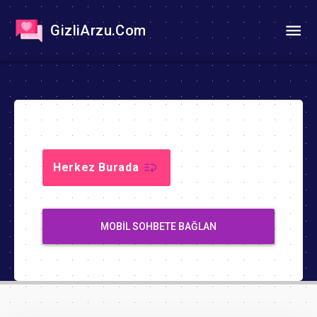
GizliArzu.Com
Herkez Burada
MOBIL SOHBETE BAĞLAN